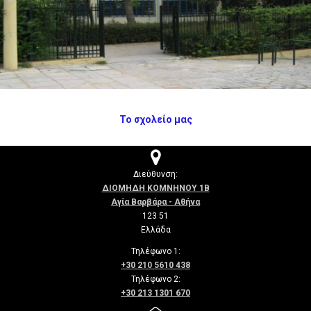
Το σχολείο μας

Διεύθυνση:
ΔΙΟΜΗΔΗ ΚΟΜΝΗΝΟΥ 1Β
Αγία Βαρβάρα - Αθήνα
123 51
Ελλάδα
Τηλέφωνο 1:
+
30 210 5610 438
Τηλέφωνο 2:
+
30 213 1301
670